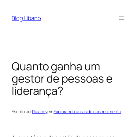
Pular
para
Blog Libano
o
conteúdo
Quanto ganha um
gestor de pessoas e
liderança?
Escrito por
Raianny
em
Explorando áreas de conhecimento