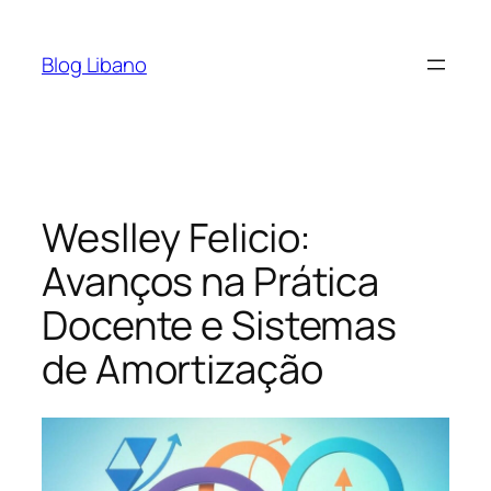
Pular
para
Blog Libano
o
conteúdo
Weslley Felicio:
Avanços na Prática
Docente e Sistemas
de Amortização