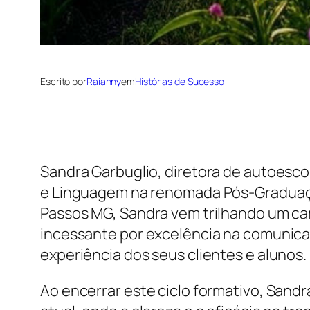
Escrito por
Raianny
em
Histórias de Sucesso
Sandra Garbuglio, diretora de autoescol
e Linguagem na renomada Pós-Graduaç
Passos MG, Sandra vem trilhando um cam
incessante por excelência na comunicaçã
experiência dos seus clientes e alunos.
Ao encerrar este ciclo formativo, Sand