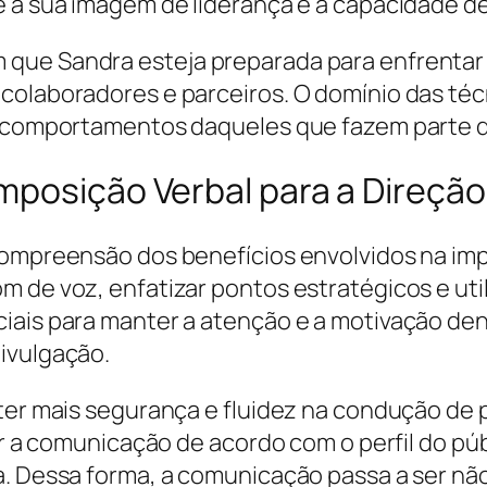
 a sua imagem de liderança e a capacidade de
que Sandra esteja preparada para enfrentar s
colaboradores e parceiros. O domínio das técn
 e comportamentos daqueles que fazem parte d
mposição Verbal para a Direção
compreensão dos benefícios envolvidos na imp
m de voz, enfatizar pontos estratégicos e ut
iais para manter a atenção e a motivação den
ivulgação.
 ter mais segurança e fluidez na condução de
tar a comunicação de acordo com o perfil do p
ra. Dessa forma, a comunicação passa a ser n