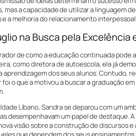
ransmissão de ideias determinam o sucesso em 
 mas a capacidade de utilizar a linguagem de
 a melhoria do relacionamento interpessoal 
uglio na Busca pela Excelênci
irador de como a educação continuada pode ab
reira, como diretora de autoescola, ela já dem
a aprendizagem dos seus alunos. Contudo, re
 foi o que a motivou a buscar a graduação em
m.
ldade Líbano, Sandra se deparou com um ambi
eias desempenhavam um papel de destaque. A d
 nova visão sobre a construção de discursos e
queles que dependem dos seus ensinamentos 