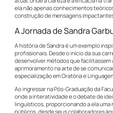
atual, onde a clareza e a eficácia na t
ela não apenas conhecimentos teóricos,
construção de mensagens impactantes e
A Jornada de Sandra Garb
A história de Sandra é um exemplo insp
profissionais. Desde o início da sua car
desenvolver métodos que facilitassem 
aprimoramento na arte de se comunicar
especialização em Oratória e Linguage
Ao ingressar na Pós-Graduação da Facu
onde a interatividade e o debate de id
linguísticos, proporcionando a ela uma
públicos, desde seus colaboradores à