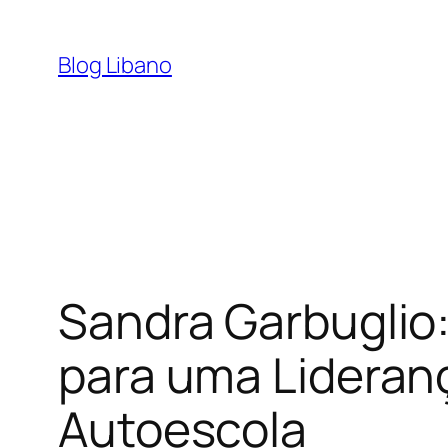
Pular
para
Blog Libano
o
conteúdo
Sandra Garbuglio
para uma Lideranç
Autoescola