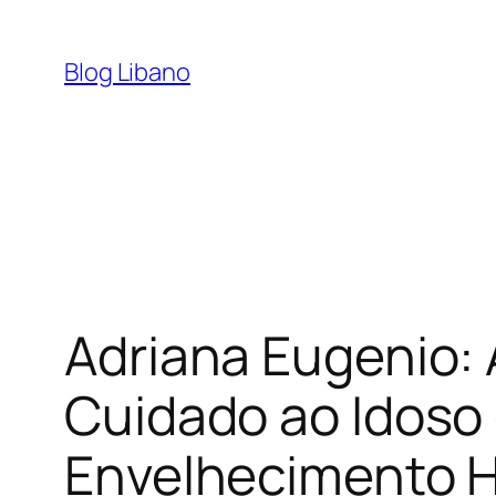
Pular
para
Blog Libano
o
conteúdo
Adriana Eugenio:
Cuidado ao Idos
Envelhecimento