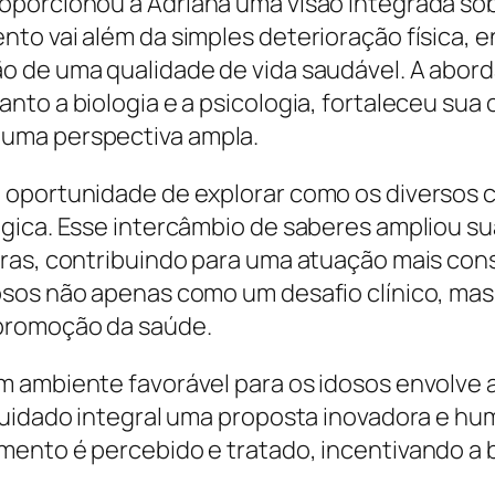
oporcionou a Adriana uma visão integrada so
nto vai além da simples deterioração física,
 de uma qualidade de vida saudável. A abord
nto a biologia e a psicologia, fortaleceu su
uma perspectiva ampla.
 oportunidade de explorar como os diversos 
gica. Esse intercâmbio de saberes ampliou su
ras, contribuindo para uma atuação mais consc
osos não apenas como um desafio clínico, ma
 promoção da saúde.
m ambiente favorável para os idosos envolve 
cuidado integral uma proposta inovadora e hu
mento é percebido e tratado, incentivando a