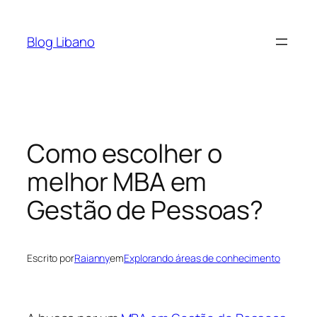
Pular
para
Blog Libano
o
conteúdo
Como escolher o
melhor MBA em
Gestão de Pessoas?
Escrito por
Raianny
em
Explorando áreas de conhecimento