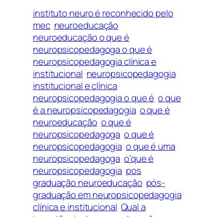
instituto neuro é reconhecido pelo
mec
neuroeducação
neuroeducação o que é
neuropsicopedagoga o que é
neuropsicopedagogia clínica e
institucional
neuropsicopedagogia
institucional e clínica
neuropsicopedagogia o que é
o que
é a neuropsicopedagogia
o que é
neuroeducação
o que é
neuropsicopedagoga
o que é
neuropsicopedagogia
o que é uma
neuropsicopedagoga
o’que é
neuropsicopedagogia
pos
graduação neuroeducação
pós-
graduação em neuropsicopedagogia
clínica e institucional
Qual a