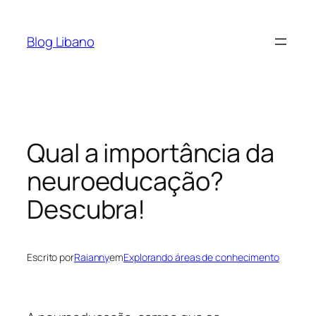
Pular
para
Blog Libano
o
conteúdo
Qual a importância da
neuroeducação?
Descubra!
Escrito por
Raianny
em
Explorando áreas de conhecimento