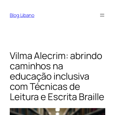
Pular
para
Blog Libano
o
conteúdo
Vilma Alecrim: abrindo
caminhos na
educação inclusiva
com Técnicas de
Leitura e Escrita Braille