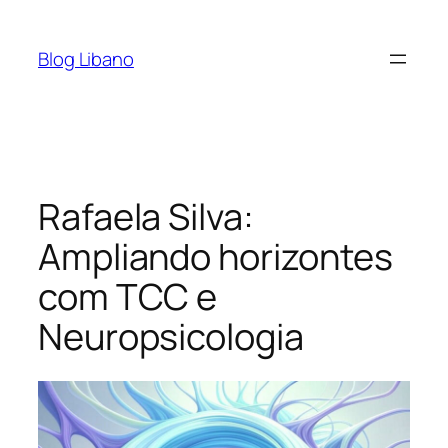
Pular
para
Blog Libano
o
conteúdo
Rafaela Silva:
Ampliando horizontes
com TCC e
Neuropsicologia