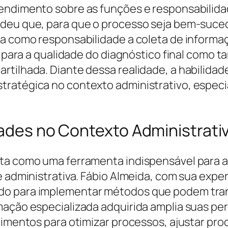
tendimento sobre as funções e responsabili
deu que, para que o processo seja bem-suced
ha como responsabilidade a coleta de informa
bui para a qualidade do diagnóstico final co
rtilhada. Diante dessa realidade, a habilidad
tratégica no contexto administrativo, espec
dades no Contexto Administrati
sta como uma ferramenta indispensável para a
de administrativa. Fábio Almeida, com sua exp
do para implementar métodos que podem tra
mação especializada adquirida amplia suas per
cimentos para otimizar processos, ajustar pr