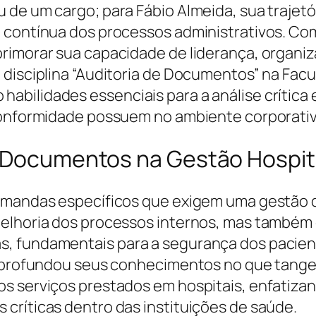
u de um cargo; para Fábio Almeida, sua traje
a contínua dos processos administrativos. Co
primorar sua capacidade de liderança, organi
 disciplina “Auditoria de Documentos” na Fac
bilidades essenciais para a análise crítica 
conformidade possuem no ambiente corporativo
e Documentos na Gestão Hospit
demandas específicos que exigem uma gestão d
melhoria dos processos internos, mas também
, fundamentais para a segurança dos paciente
 aprofundou seus conhecimentos no que tange 
s serviços prestados em hospitais, enfatizan
críticas dentro das instituições de saúde.