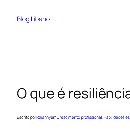
Pular
para
Blog Libano
o
conteúdo
O que é resiliênci
Escrito por
Raianny
em
Crescimento profissional
, 
Habilidades es