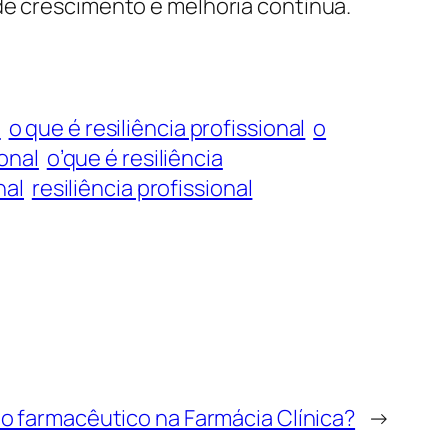
de crescimento e melhoria contínua.
a
o que é resiliência profissional
o
ional
o’que é resiliência
nal
resiliência profissional
do farmacêutico na Farmácia Clínica?
→