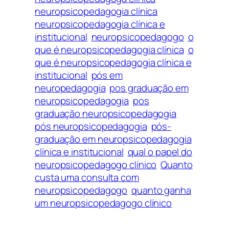
neuropsicopedagogia clínica
neuropsicopedagogia clínica e
institucional
neuropsicopedagogo
o
que é neuropsicopedagogia clínica
o
que é neuropsicopedagogia clínica e
institucional
pós em
neuropedagogia
pos graduação em
neuropsicopedagogia
pos
graduação neuropsicopedagogia
pós neuropsicopedagogia
pós-
graduação em neuropsicopedagogia
clínica e institucional
qual o papel do
neuropsicopedagogo clínico
Quanto
custa uma consulta com
neuropsicopedagogo
quanto ganha
um neuropsicopedagogo clínico