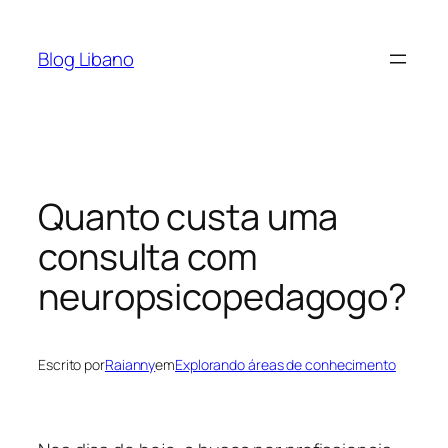
Pular
para
Blog Libano
o
conteúdo
Quanto custa uma
consulta com
neuropsicopedagogo?
Escrito por
Raianny
em
Explorando áreas de conhecimento