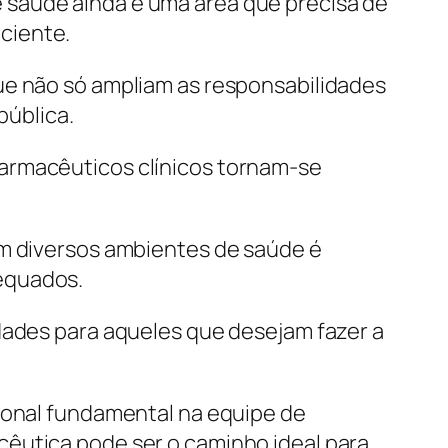
 saúde ainda é uma área que precisa de
ciente.
ue não só ampliam as responsabilidades
ública.
farmacêuticos clínicos tornam-se
em diversos ambientes de saúde é
equados.
idades para aqueles que desejam fazer a
sional fundamental na equipe de
cêutica pode ser o caminho ideal para