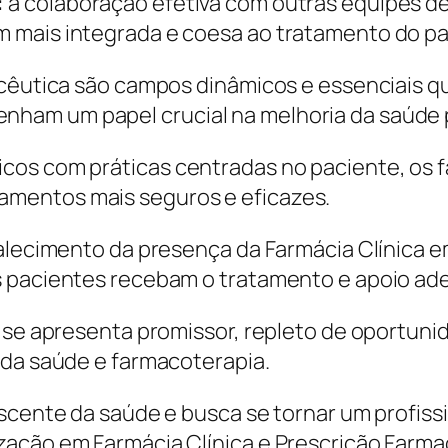
:
a colaboração efetiva com outras equipes de
 mais integrada e coesa ao tratamento do pa
acêutica são campos dinâmicos e essenciais q
ham um papel crucial na melhoria da saúde p
cos com práticas centradas no paciente, os 
mentos mais seguros e eficazes.
talecimento da presença da Farmácia Clínica 
s pacientes recebam o tratamento e apoio ad
a se apresenta promissor, repleto de oportun
 da saúde e farmacoterapia.
escente da saúde e busca se tornar um profis
ação em Farmácia Clínica e Prescrição Farma