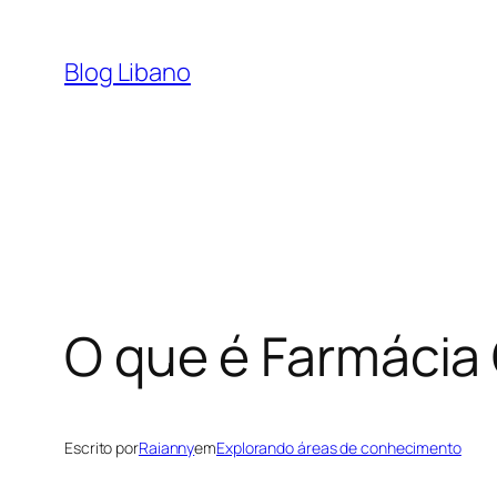
Pular
para
Blog Libano
o
conteúdo
O que é Farmácia 
Escrito por
Raianny
em
Explorando áreas de conhecimento