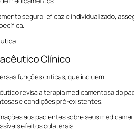
so de medicamentos.
tamento seguro, eficaz e individualizado, as
ecífica.
acêutico Clínico
rsas funções críticas, que incluem:
êutico revisa a terapia medicamentosa do pa
ntosas e condições pré-existentes.
rmações aos pacientes sobre seus medicamen
íveis efeitos colaterais.