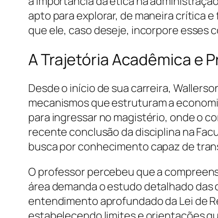
a importância da ética na administração
apto para explorar, de maneira crítica 
que ele, caso deseje, incorpore esses 
A Trajetória Acadêmica e P
Desde o início de sua carreira, Waller
mecanismos que estruturam a economia 
para ingressar no magistério, onde o 
recente conclusão da disciplina na Fa
busca por conhecimento capaz de transf
O professor percebeu que a compreensão
área demanda o estudo detalhado das c
entendimento aprofundado da Lei de Res
estabelecendo limites e orientações qu