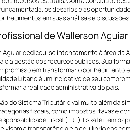
 dos recursos estatais. Com a conclusão dessa
e fundamentada, os desafios e as oportunidade
conhecimentos em suas análises e discussões 
rofissional de Wallerson Aguiar
son Aguiar dedicou-se intensamente à área da
e a gestão dos recursos públicos. Sua forma
compromisso em transformar o conhecimento e
culdade Líbano é um indicativo de seu compro
ormar a realidade administrativa do país.
 do Sistema Tributário vai muito além da sim
ategorias fiscais, como impostos, taxas e co
ponsabilidade Fiscal (LRF). Essa lei tem pap
e visam a transparência e o equilíbrio das co