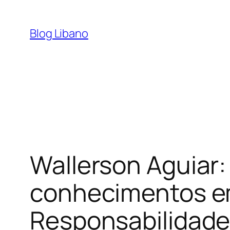
Pular
para
Blog Libano
o
conteúdo
Wallerson Aguiar:
conhecimentos em
Responsabilidade 