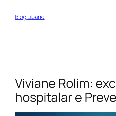
Pular
para
Blog Libano
o
conteúdo
Viviane Rolim: ex
hospitalar e Prev