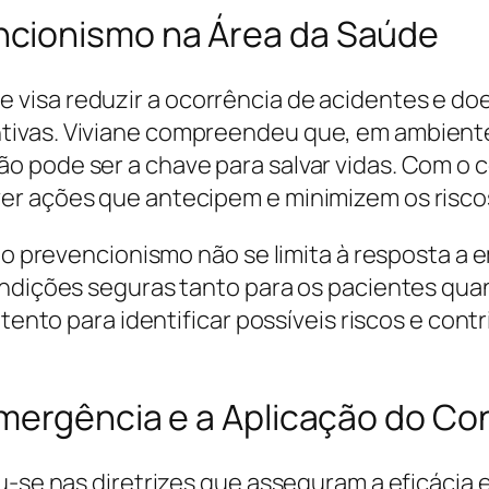
cionismo na Área da Saúde
visa reduzir a ocorrência de acidentes e d
tivas. Viviane compreendeu que, em ambiente
 pode ser a chave para salvar vidas. Com o 
er ações que antecipem e minimizem os risco
e o prevencionismo não se limita à resposta a
ondições seguras tanto para os pacientes quan
 atento para identificar possíveis riscos e co
Emergência e a Aplicação do C
ou-se nas diretrizes que asseguram a eficácia