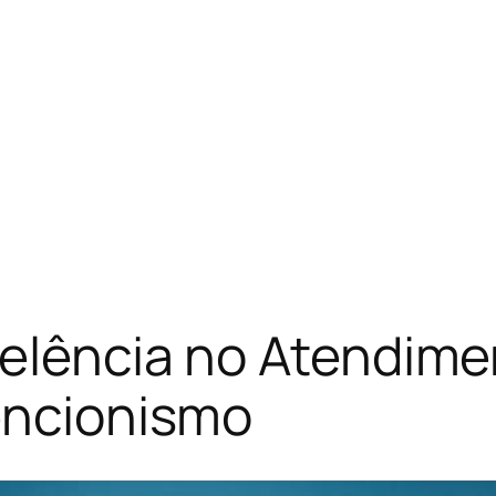
celência no Atendime
encionismo