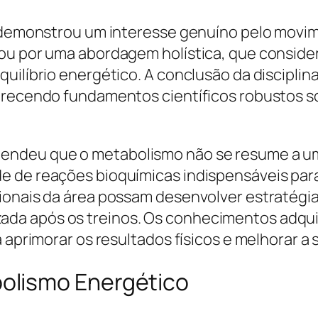
o demonstrou um interesse genuíno pelo movi
ou por uma abordagem holística, que conside
quilíbrio energético. A conclusão da discipli
erecendo fundamentos científicos robustos so
endeu que o metabolismo não se resume a u
e de reações bioquímicas indispensáveis par
sionais da área possam desenvolver estratég
a após os treinos. Os conhecimentos adquir
 aprimorar os resultados físicos e melhorar a 
olismo Energético