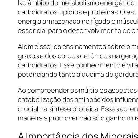
No âmbito do metabolismo energético,
carboidratos, lipídios e proteínas. O e
energia armazenada no fígado e múscul
essencial para o desenvolvimento de prá
Além disso, os ensinamentos sobre o me
graxos e dos corpos cetônicos na geraç
carboidratos. Esse conhecimento é vita
potenciando tanto a queima de gordur
Ao compreender os múltiplos aspectos 
catabolização dos aminoácidos influe
crucial na síntese proteica. Esses apr
maneira a promover não só o ganho mus
A Importância dos Minerais 