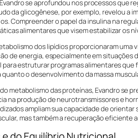
 Evandro se aprofundou nos processos que re
studo da glicogênese, por exemplo, revelou a 
os. Compreender o papel da insulina na regul
ticas alimentares que visem estabilizar os nív
tabolismo dos lipídios proporcionaram uma vi
ão de energia, especialmente em situações d
l para estruturar programas alimentares que 
a quanto o desenvolvimento da massa muscula
do metabolismo das proteínas, Evandro se pr
ncia na produção de neurotransmissores e ho
endizados ampliam sua capacidade de orientar 
cular, mas também a recuperação eficiente ap
e do Equilíbrio Nutricional