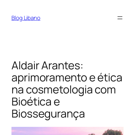
Pular
para
Blog Libano
o
conteúdo
Aldair Arantes:
aprimoramento e ética
na cosmetologia com
Bioética e
Biossegurança