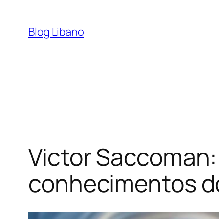
Pular
para
Blog Libano
o
conteúdo
Victor Saccoman: 
conhecimentos do