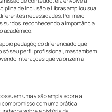
smissão de conteúdo; ela envolve a
iplina de Inclusão e Libras ampliou sua
diferentes necessidades. Por meio
unos surdos, reconhecendo a importância
so acadêmico.
 apoio pedagógico diferenciado que
 só seu perfil profissional, mas também
ovendo interações que valorizem a
e possuem uma visão ampla sobre a
eu compromisso com uma prática
undados sobre a história da