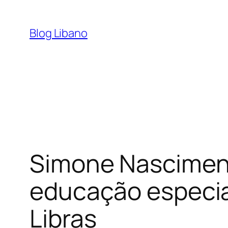
Pular
para
Blog Libano
o
conteúdo
Simone Nascimento
educação especial
Libras