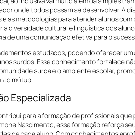
ção inclusiva vai muito além da simples tran
dor onde todos possam se desenvolver. A disc
 e as metodologias para atender alunos com 
ar a diversidade cultural e linguística dos al
ncia de uma comunicação efetiva para o suces
fundamentos estudados, podendo oferecer um
lunos surdos. Esse conhecimento fortalece não
 comunidade surda e o ambiente escolar, prom
ento mútuo.
ão Especializada
contribui para a formação de profissionais qu
Simone Nascimento, essa formação reforça s
ades de cada aluno. Com conhecimentos aprof