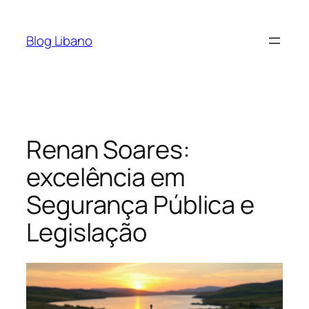
Pular
para
Blog Libano
o
conteúdo
Renan Soares:
excelência em
Segurança Pública e
Legislação