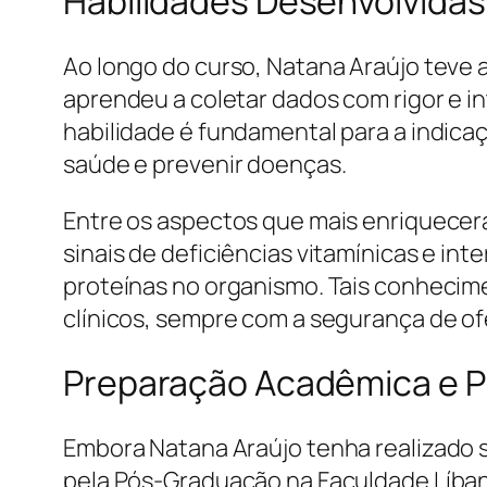
Habilidades Desenvolvida
Ao longo do curso, Natana Araújo teve a
aprendeu a coletar dados com rigor e i
habilidade é fundamental para a indica
saúde e prevenir doenças.
Entre os aspectos que mais enriquecera
sinais de deficiências vitamínicas e int
proteínas no organismo. Tais conhecime
clínicos, sempre com a segurança de of
Preparação Acadêmica e Pr
Embora Natana Araújo tenha realizado s
pela Pós-Graduação na Faculdade Líban