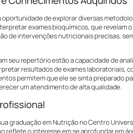
s e Conhecimentos Adquiridos
 oportunidade de explorar diversas metodologi
nterpretar exames bioquímicos, que revelam o 
ção de intervenções nutricionais precisas, s
m seu repertório estão a capacidade de analis
erpretar resultados de exames laboratoriais, co
ntos permitem que ele se sinta preparado pa
erecer um atendimento de alta qualidade.
ofissional
ua graduação em Nutrição no Centro Universi
o reflete o interesse em se aprofundar em ár