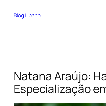
Pular
para
Blog Libano
o
conteúdo
Natana Araújo: Ha
Especialização em