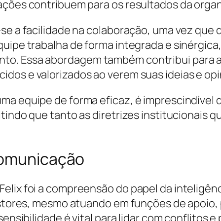
ações contribuem para os resultados da orga
-se a facilidade na colaboração, uma vez que
quipe trabalha de forma integrada e sinérgic
to. Essa abordagem também contribui para 
dos e valorizados ao verem suas ideias e op
ma equipe de forma eficaz, é imprescindível q
tindo que tanto as diretrizes institucionais 
Comunicação
elix foi a compreensão do papel da inteligê
gestores, mesmo atuando em funções de apoio
 sensibilidade é vital para lidar com conflito