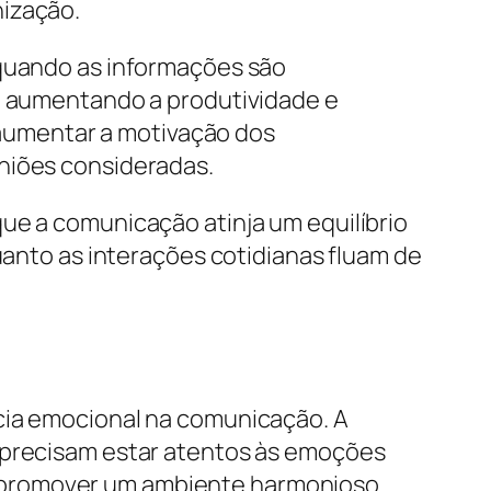
nização.
 quando as informações são
a, aumentando a produtividade e
aumentar a motivação dos
iniões consideradas.
ue a comunicação atinja um equilíbrio
quanto as interações cotidianas fluam de
ncia emocional na comunicação. A
, precisam estar atentos às emoções
s e promover um ambiente harmonioso.