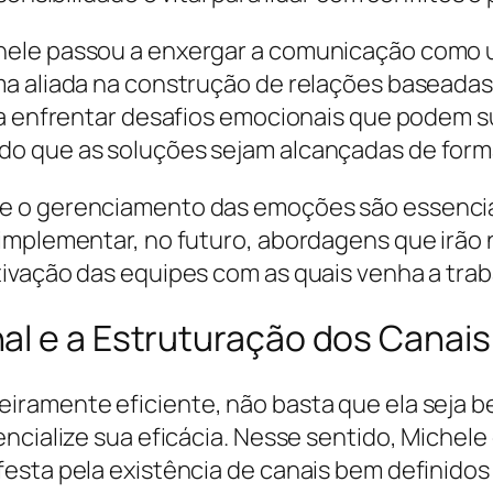
hele passou a enxergar a comunicação como u
ma aliada na construção de relações baseada
ra enfrentar desafios emocionais que podem s
o que as soluções sejam alcançadas de forma 
e o gerenciamento das emoções são essencia
 implementar, no futuro, abordagens que irã
ivação das equipes com as quais venha a trab
al e a Estruturação dos Cana
ramente eficiente, não basta que ela seja be
encialize sua eficácia. Nesse sentido, Michel
esta pela existência de canais bem definidos 