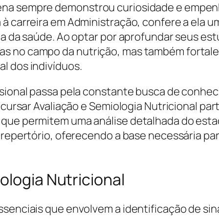
ena sempre demonstrou curiosidade e empen
à carreira em Administração, confere a ela um
rea da saúde. Ao optar por aprofundar seus es
s no campo da nutrição, mas também fortalec
l dos indivíduos.
fissional passa pela constante busca de con
e cursar Avaliação e Semiologia Nutricional p
que permitem uma análise detalhada do estado
u repertório, oferecendo a base necessária p
ologia Nutricional
senciais que envolvem a identificação de sina