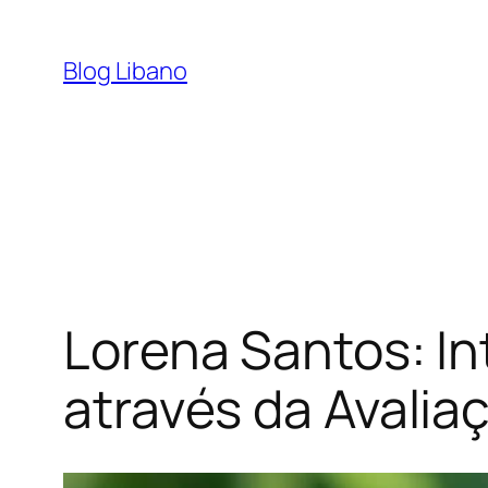
Pular
para
Blog Libano
o
conteúdo
Lorena Santos: I
através da Avalia