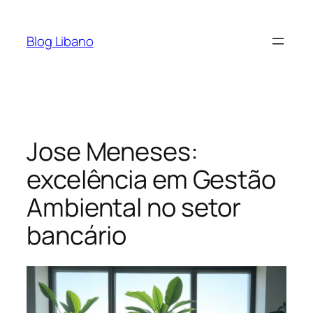
Pular
para
Blog Libano
o
conteúdo
Jose Meneses:
excelência em Gestão
Ambiental no setor
bancário