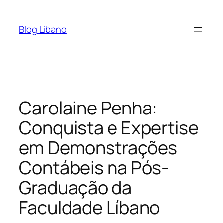
Pular
para
Blog Libano
o
conteúdo
Carolaine Penha:
Conquista e Expertise
em Demonstrações
Contábeis na Pós-
Graduação da
Faculdade Líbano