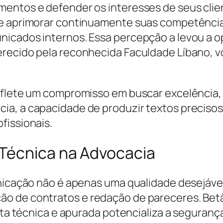
mentos e defender os interesses de seus clie
de aprimorar continuamente suas competências
icados internos. Essa percepção a levou a o
recido pela reconhecida Faculdade Líbano, v
eflete um compromisso em buscar excelência, 
ia, a capacidade de produzir textos preciso
fissionais.
Técnica na Advocacia
unicação não é apenas uma qualidade desejáve
o de contratos e redação de pareceres. Betâ
ita técnica e apurada potencializa a segurança