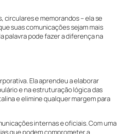
, circulares e memorandos – ela se
o que suas comunicações sejam mais
a palavra pode fazer a diferença na
porativa. Ela aprendeu a elaborar
ulário e na estruturação lógica das
talina e elimine qualquer margem para
omunicações internas e oficiais. Com uma
ências que podem comprometer a