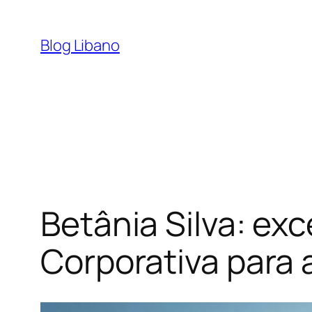
Pular
para
Blog Libano
o
conteúdo
Betânia Silva: ex
Corporativa para 