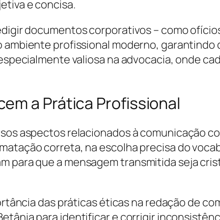
tiva e concisa.
edigir documentos corporativos – como ofícios
do ambiente profissional moderno, garantind
 especialmente valiosa na advocacia, onde cad
em a Prática Profissional
rsos aspectos relacionados à comunicação cor
matação correta, na escolha precisa do vocab
m para que a mensagem transmitida seja cris
portância das práticas éticas na redação de c
etânia para identificar e corrigir inconsist