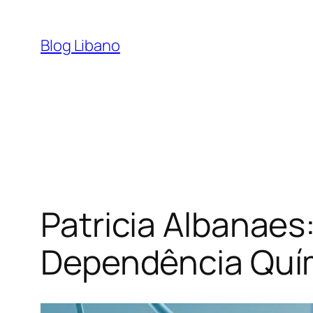
Pular
para
Blog Libano
o
conteúdo
Patricia Albanae
Dependência Quí