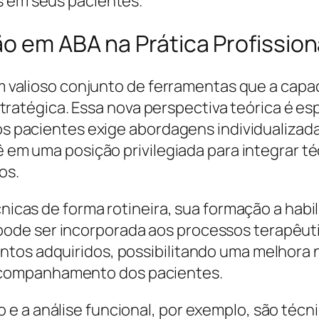
s em seus pacientes.
o em ABA na Prática Profission
um valioso conjunto de ferramentas que a capaci
tégica. Essa nova perspectiva teórica é esp
 dos pacientes exige abordagens individualiza
 vê em uma posição privilegiada para integrar
os.
écnicas de forma rotineira, sua formação a ha
de ser incorporada aos processos terapêuti
tos adquiridos, possibilitando uma melhora n
acompanhamento dos pacientes.
e a análise funcional, por exemplo, são técn