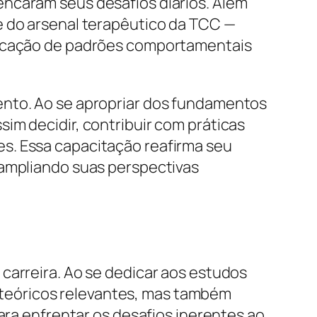
encaram seus desafios diários. Além
e do arsenal terapêutico da TCC —
ificação de padrões comportamentais
ento. Ao se apropriar dos fundamentos
im decidir, contribuir com práticas
s. Essa capacitação reafirma seu
 ampliando suas perspectivas
carreira. Ao se dedicar aos estudos
teóricos relevantes, mas também
ara enfrentar os desafios inerentes ao