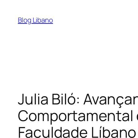
Pular
para
Blog Libano
o
conteúdo
Julia Biló: Avanç
Comportamental 
Faculdade Líbano