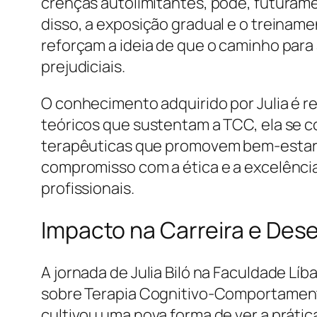
crenças autolimitantes, pode, futurame
disso, a exposição gradual e o treinam
reforçam a ideia de que o caminho par
prejudiciais.
O conhecimento adquirido por Julia é 
teóricos que sustentam a TCC, ela se c
terapêuticas que promovem bem-estar e
compromisso com a ética e a excelência
profissionais.
Impacto na Carreira e Des
A jornada de Julia Biló na Faculdade L
sobre Terapia Cognitivo-Comportament
cultivou uma nova forma de ver a prátic