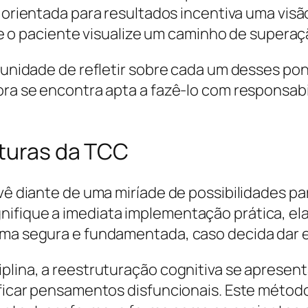
rientada para resultados incentiva uma visão
e o paciente visualize um caminho de supera
ortunidade de refletir sobre cada um desses p
ora se encontra apta a fazê-lo com responsabi
uturas da TCC
 vê diante de uma miríade de possibilidades pa
nifique a imediata implementação prática, el
rma segura e fundamentada, caso decida dar es
iplina, a reestruturação cognitiva se apres
ificar pensamentos disfuncionais. Este método,