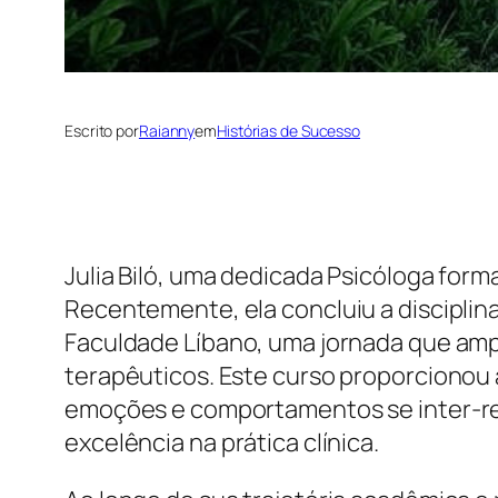
Escrito por
Raianny
em
Histórias de Sucesso
Julia Biló, uma dedicada Psicóloga for
Recentemente, ela concluiu a discipli
Faculdade Líbano, uma jornada que am
terapêuticos. Este curso proporcionou a
emoções e comportamentos se inter-rel
excelência na prática clínica.