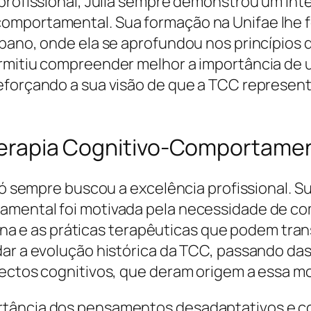
 profissional, Julia sempre demonstrou um int
comportamental. Sua formação na Unifae lhe
íbano, onde ela se aprofundou nos princípios 
ermitiu compreender melhor a importância de
reforçando a sua visão de que a TCC represen
a Terapia Cognitivo-Comportame
Biló sempre buscou a excelência profissional.
tamental foi motivada pela necessidade de 
e as práticas terapêuticas que podem transf
udar a evolução histórica da TCC, passando 
pectos cognitivos, que deram origem a essa mo
rtância dos pensamentos desadaptativos e c