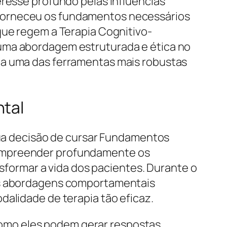
eresse profundo pelas influências
 forneceu os fundamentos necessários
que regem a Terapia Cognitivo-
 uma abordagem estruturada e ética no
ta uma das ferramentas mais robustas
ntal
 Sua decisão de cursar Fundamentos
compreender profundamente os
ormar a vida dos pacientes. Durante o
das abordagens comportamentais
dalidade de terapia tão eficaz.
omo eles podem gerar respostas