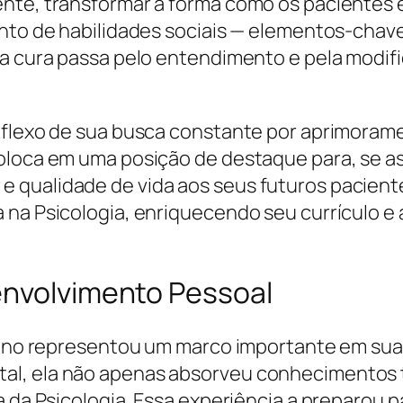
nte, transformar a forma como os pacientes 
ento de habilidades sociais — elementos-chav
a a cura passa pelo entendimento e pela mod
reflexo de sua busca constante por aprimoram
oloca em uma posição de destaque para, se ass
 qualidade de vida aos seus futuros paciente
 na Psicologia, enriquecendo seu currículo e
envolvimento Pessoal
íbano representou um marco importante em sua 
al, ela não apenas absorveu conhecimentos 
a da Psicologia. Essa experiência a preparou p