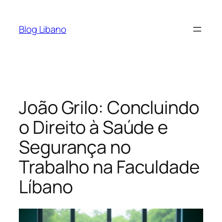
Pular
para
Blog Libano
o
conteúdo
João Grilo: Concluindo
o Direito à Saúde e
Segurança no
Trabalho na Faculdade
Líbano