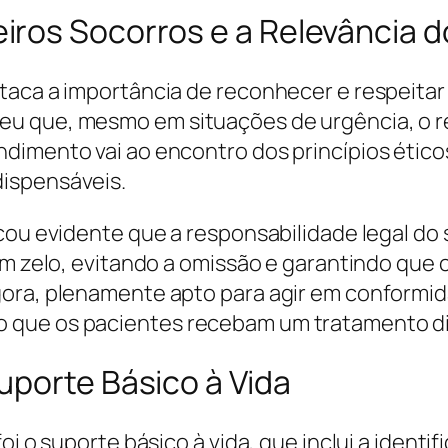
ros Socorros e a Relevância do
taca a importância de reconhecer e respeitar 
u que, mesmo em situações de urgência, o res
dimento vai ao encontro dos princípios ético
ispensáveis.
cou evidente que a responsabilidade legal do 
om zelo, evitando a omissão e garantindo que 
gora, plenamente apto para agir em conform
 que os pacientes recebam um tratamento di
uporte Básico à Vida
oi o suporte básico à vida, que inclui a identif