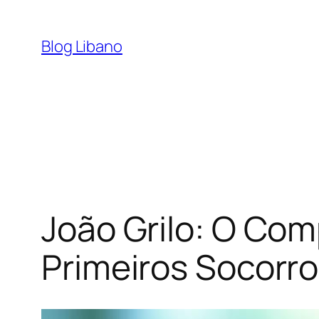
Pular
para
Blog Libano
o
conteúdo
João Grilo: O Com
Primeiros Socorr