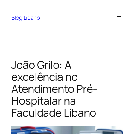
Pular
para
Blog Libano
o
conteúdo
João Grilo: A
excelência no
Atendimento Pré-
Hospitalar na
Faculdade Líbano