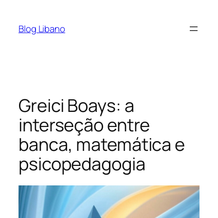
Pular
para
Blog Libano
o
conteúdo
Greici Boays: a
interseção entre
banca, matemática e
psicopedagogia