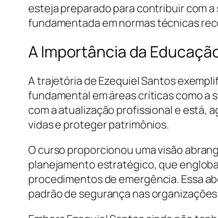
esteja preparado para contribuir com a
fundamentada em normas técnicas rec
A Importância da Educaçã
A trajetória de Ezequiel Santos exempl
fundamental em áreas críticas como a s
com a atualização profissional e está, 
vidas e proteger patrimônios.
O curso proporcionou uma visão abran
planejamento estratégico, que engloba
procedimentos de emergência. Essa abo
padrão de segurança nas organizações