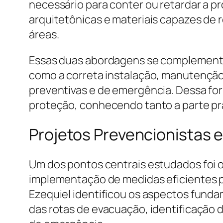
necessário para conter ou retardar a pr
arquitetônicas e materiais capazes de
áreas.
Essas duas abordagens se complementam
como a correta instalação, manutenção
preventivas e de emergência. Dessa fo
proteção, conhecendo tanto a parte p
Projetos Prevencionistas e
Um dos pontos centrais estudados foi o
implementação de medidas eficientes p
Ezequiel identificou os aspectos fund
das rotas de evacuação, identificação 