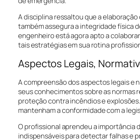
de emergência.
A disciplina ressaltou que a elaboraçã
também assegura a integridade física d
engenheiro está agora apto a colabora
tais estratégias em sua rotina profission
Aspectos Legais, Normativ
A compreensão dos aspectos legais e n
seus conhecimentos sobre as normas r
proteção contra incêndios e explosões.
mantenham a conformidade com a legisl
O profissional aprendeu a importância de
indispensáveis para detectar falhas e 