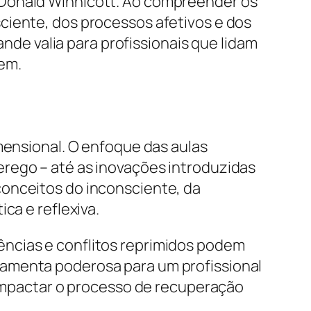
 Donald Winnicott. Ao compreender os
ciente, dos processos afetivos e dos
e valia para profissionais que lidam
em.
mensional. O enfoque das aulas
erego – até as inovações introduzidas
conceitos do inconsciente, da
ca e reflexiva.
ências e conflitos reprimidos podem
ramenta poderosa para um profissional
m impactar o processo de recuperação