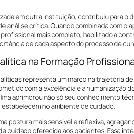
ada em outra instituição, contribuiu para o
de análise crítica. Quando combinada com o ap
ofissional mais completo, habilitado a contri
mportância de cada aspecto do processo de cur
alítica na Formação Profissiona
nalíticas representa um marco na trajetória d
ometido com a excelência e a humanização do
Elalma aprimorou não só seu conhecimento té
e estabelecem no ambiente de cuidado.
a postura mais sensível e reflexiva, agregan
e cuidado oferecida aos pacientes. Essa integ