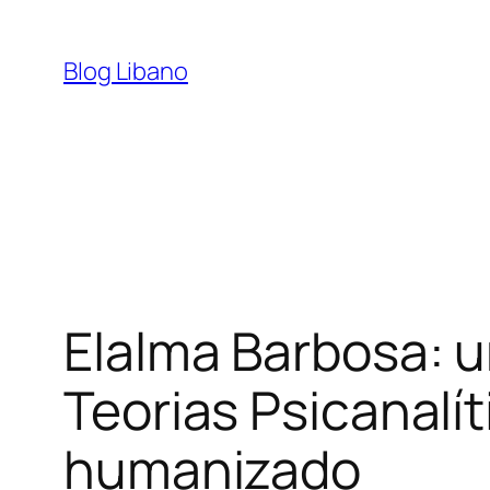
Pular
para
Blog Libano
o
conteúdo
Elalma Barbosa: u
Teorias Psicanalí
humanizado