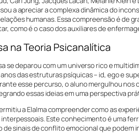
, Carl Jung, Jacques Lacan, Melanie Klein e
sou a apreciar a complexa dinâmica do incons
lações humanas. Essa compreensão é de grand
ar, como é o caso dos auxiliares de enfermag
a na Teoria Psicanalítica
osa se deparou com um universo rico e multidi
os das estruturas psíquicas – id, ego e sup
rante esse percurso, o aluno mergulhou nos 
tegrando essas ideias em uma perspectiva práti
ermitiu a Elalma compreender como as experi
 interpessoais. Este conhecimento é uma fer
ção de sinais de conflito emocional que pode