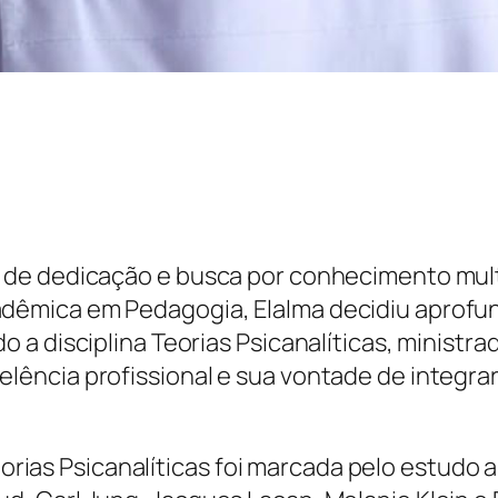
de dedicação e busca por conhecimento multid
êmica em Pedagogia, Elalma decidiu aprofund
a disciplina Teorias Psicanalíticas, ministra
ência profissional e sua vontade de integrar
 Teorias Psicanalíticas foi marcada pelo estud