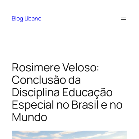
Pular
para
Blog Libano
o
conteúdo
Rosimere Veloso:
Conclusão da
Disciplina Educação
Especial no Brasil e no
Mundo