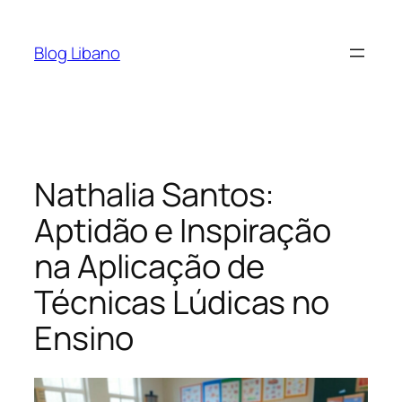
Pular
para
Blog Libano
o
conteúdo
Nathalia Santos:
Aptidão e Inspiração
na Aplicação de
Técnicas Lúdicas no
Ensino