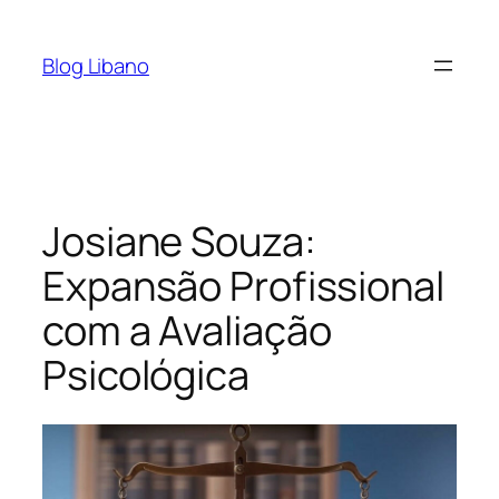
Pular
para
Blog Libano
o
conteúdo
Josiane Souza:
Expansão Profissional
com a Avaliação
Psicológica