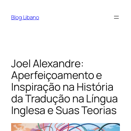
Pular
para
Blog Libano
o
conteúdo
Joel Alexandre:
Aperfeiçoamento e
Inspiração na História
da Tradução na Língua
Inglesa e Suas Teorias