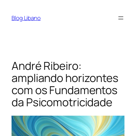
Pular
para
Blog Libano
o
conteúdo
André Ribeiro:
ampliando horizontes
com os Fundamentos
da Psicomotricidade