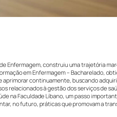
ar de Enfermagem, construiu uma trajetória m
 formação em Enfermagem – Bacharelado, obt
e aprimorar continuamente, buscando adquiri
ssos relacionados à gestão dos serviços de s
Saúde na Faculdade Líbano, um passo importan
tar, no futuro, práticas que promovam a trans