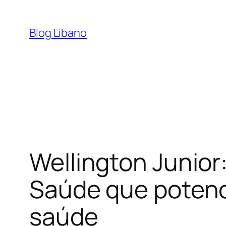
Pular
para
Blog Libano
o
conteúdo
Wellington Junior
Saúde que potenci
saúde