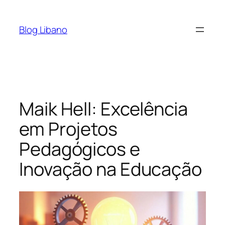
Pular
para
Blog Libano
o
conteúdo
Maik Hell: Excelência
em Projetos
Pedagógicos e
Inovação na Educação