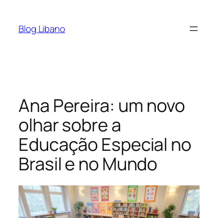
Pular
para
Blog Libano
o
conteúdo
Ana Pereira: um novo
olhar sobre a
Educação Especial no
Brasil e no Mundo