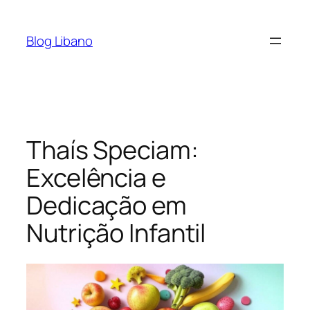
Pular
para
Blog Libano
o
conteúdo
Thaís Speciam:
Excelência e
Dedicação em
Nutrição Infantil