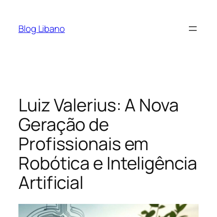
Pular
para
Blog Libano
o
conteúdo
Luiz Valerius: A Nova
Geração de
Profissionais em
Robótica e Inteligência
Artificial