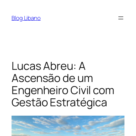
Pular
para
Blog Libano
o
conteúdo
Lucas Abreu: A
Ascensão de um
Engenheiro Civil com
Gestão Estratégica