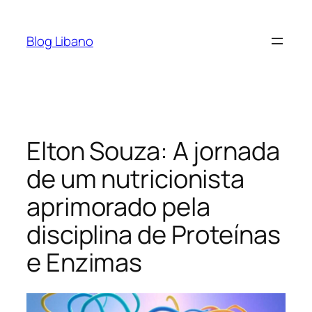
Pular
para
Blog Libano
o
conteúdo
Elton Souza: A jornada
de um nutricionista
aprimorado pela
disciplina de Proteínas
e Enzimas