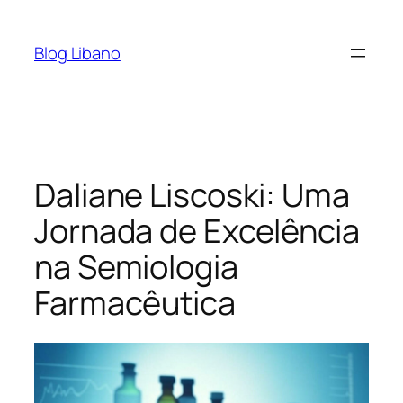
Pular
para
Blog Libano
o
conteúdo
Daliane Liscoski: Uma
Jornada de Excelência
na Semiologia
Farmacêutica