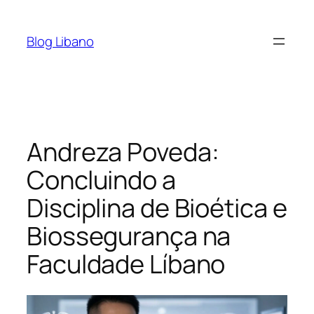
Pular
para
Blog Libano
o
conteúdo
Andreza Poveda:
Concluindo a
Disciplina de Bioética e
Biossegurança na
Faculdade Líbano