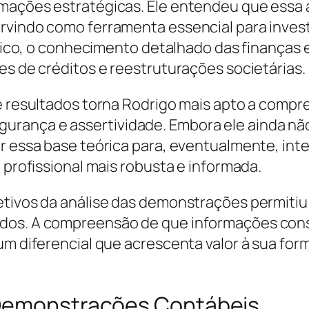
mações estratégicas. Ele entendeu que essa an
rvindo como ferramenta essencial para investi
rídico, o conhecimento detalhado das finanças
es de créditos e reestruturações societárias.
 e resultados torna Rodrigo mais apto a comp
rança e assertividade. Embora ele ainda nã
r essa base teórica para, eventualmente, inte
 profissional mais robusta e informada.
etivos da análise das demonstrações permiti
ados. A compreensão de que informações con
 um diferencial que acrescenta valor à sua fo
 Demonstrações Contábeis