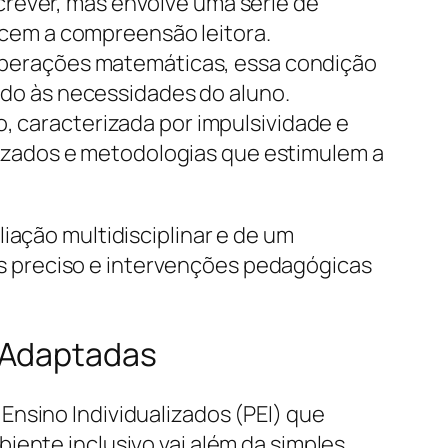
screver, mas envolve uma série de
rcem a compreensão leitora.
operações matemáticas, essa condição
do às necessidades do aluno.
, caracterizada por impulsividade e
lizados e metodologias que estimulem a
iação multidisciplinar e de um
s preciso e intervenções pedagógicas
s Adaptadas
Ensino Individualizados (PEI) que
iente inclusivo vai além da simples