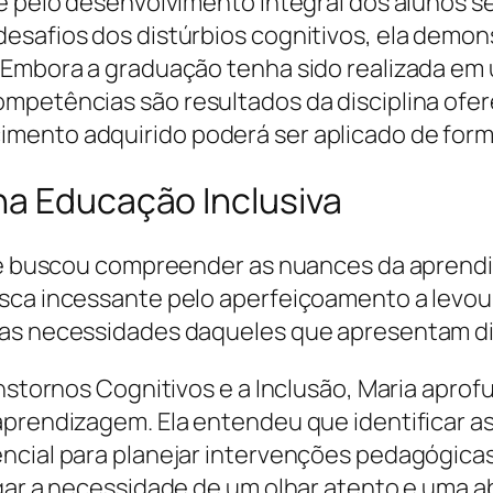
e pelo desenvolvimento integral dos alunos se
esafios dos distúrbios cognitivos, ela demon
 Embora a graduação tenha sido realizada em u
mpetências são resultados da disciplina ofer
mento adquirido poderá ser aplicado de forma
na Educação Inclusiva
pre buscou compreender as nuances da aprendi
sca incessante pelo aperfeiçoamento a levou 
das necessidades daqueles que apresentam dis
ranstornos Cognitivos e a Inclusão, Maria apr
aprendizagem. Ela entendeu que identificar a
ncial para planejar intervenções pedagógica
rgar a necessidade de um olhar atento e uma 