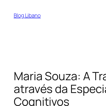
Pular
para
Blog Libano
o
conteúdo
Maria Souza: A T
através da Especi
Cognitivos