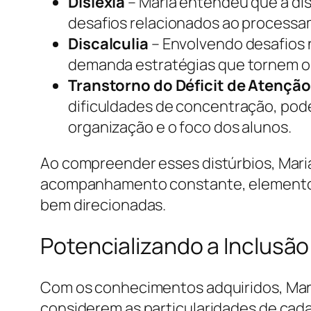
Dislexia
– Maria entendeu que a dis
desafios relacionados ao processam
Discalculia
– Envolvendo desafios
demanda estratégias que tornem o 
Transtorno do Déficit de Atençã
dificuldades de concentração, pode
organização e o foco dos alunos.
Ao compreender esses distúrbios, Maria 
acompanhamento constante, elementos 
bem direcionadas.
Potencializando a Inclusã
Com os conhecimentos adquiridos, Maria
considerem as particularidades de cada