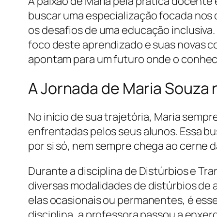
A paixão de Maria pela prática docente 
buscar uma especialização focada nos d
os desafios de uma educação inclusiva.
foco deste aprendizado e suas novas co
apontam para um futuro onde o conheci
A Jornada de Maria Souza 
No início de sua trajetória, Maria sem
enfrentadas pelos seus alunos. Essa bu
por si só, nem sempre chega ao cerne 
Durante a disciplina de Distúrbios e T
diversas modalidades de distúrbios de 
elas ocasionais ou permanentes, é esse
disciplina, a professora passou a enxe