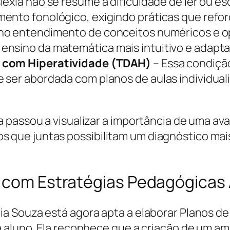
lexia não se resume à dificuldade de ler ou e
ento fonológico, exigindo práticas que refo
 no entendimento de conceitos numéricos e 
ensino da matemática mais intuitivo e adapta
o com Hiperatividade (TDAH)
– Essa condição
 ser abordada com planos de aulas individua
passou a visualizar a importância de uma aval
que juntas possibilitam um diagnóstico mai
o com Estratégias Pedagógica
 Souza está agora apta a elaborar Planos de 
 aluno. Ela reconhece que a criação de um amb